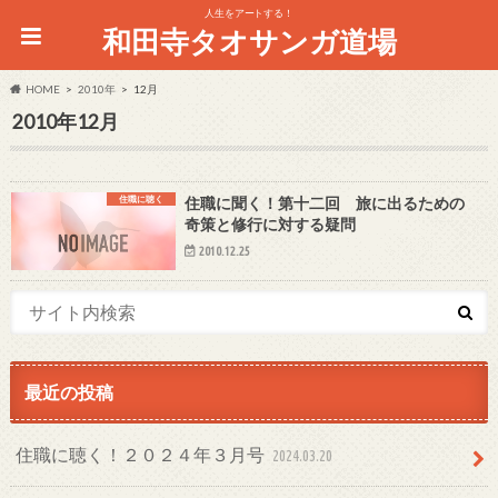
人生をアートする！
和田寺タオサンガ道場
HOME
2010年
12月
2010年12月
住職に聴く
住職に聞く！第十二回 旅に出るための
奇策と修行に対する疑問
2010.12.25
最近の投稿
住職に聴く！２０２４年３月号
2024.03.20