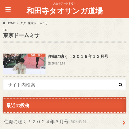
人生をアートする！
和田寺タオサンガ道場
HOME
タグ : 東京ドームミサ
TAG
東京ドームミサ
住職に聴く
住職に聴く！２０１９年１２月号
2019.12.10
最近の投稿
住職に聴く！２０２４年３月号
2024.03.20