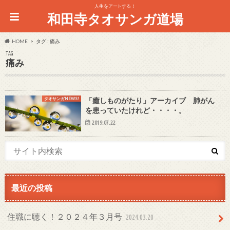
人生をアートする！
和田寺タオサンガ道場
HOME
タグ : 痛み
TAG
痛み
タオサンガNEWS!
「癒しものがたり」アーカイブ 肺がん
を患っていたけれど・・・・。
2019.07.22
最近の投稿
住職に聴く！２０２４年３月号
2024.03.20