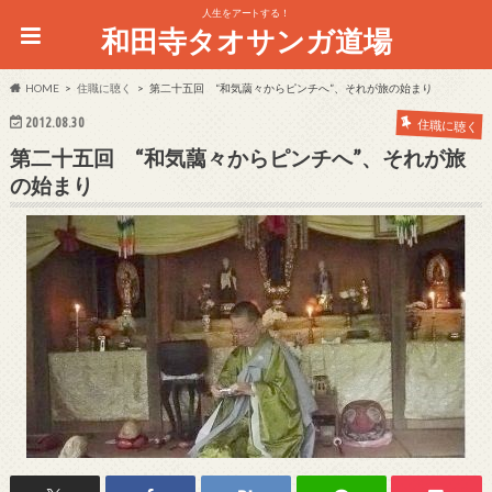
人生をアートする！
和田寺タオサンガ道場
HOME
住職に聴く
第二十五回 “和気藹々からピンチへ”、それが旅の始まり
2012.08.30
住職に聴く
第二十五回 “和気藹々からピンチへ”、それが旅
の始まり