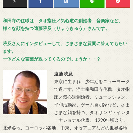
和田寺の住職は、タオ指圧／気心道の創始者、音楽家など、
様々な顔を持つ遠藤喨及（りょうきゅう）さんです。
喨及さんにインタビューして、さまざまな質問に答えてもらい
ます。
一体どんな言葉が返ってくるのでしょうか・・？
遠藤 喨及
東京に生まれ、少年期をニューヨーク
で過ごす。浄土宗和田寺住職、タオ指
圧／気心道創始者、ミュージシャン、
平和活動家、ゲーム発明家など、さま
ざまな顔を持つ、タオサンガ・インタ
ーナショナル代表。 1990年頃より、
北米各地、ヨーロッパ各地、中東、オセアニアなどの世界各地