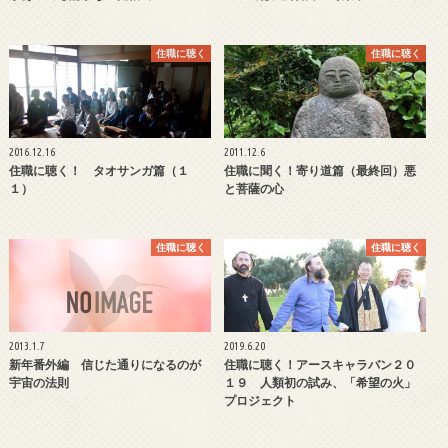
住職に聴く
住職に聴く
2016.12.16
2011.12.6
住職に聴く！ タオサンガ篇（１
住職に聞く！寄り道篇（最終回）悪
１）
と菩薩の心
住職に聴く
住職に聴く
2013.1.7
2019.6.20
新年番外編 信じた通りになるのが
住職に聴く！アースキャラバン２０
宇宙の法則
１９ 人類初の試み、「希望の火」
プロジェクト