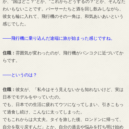
か、“国はどこ？”とか、“これからどうするの？”とか、そんなた
わいもないことです。パーサーたちと酒を回し飲みしながら、
彼女も輪に入れて、飛行機のその一角は、和気あいあいという
感じでした。
――飛行機に乗り込んだ途端に旅が始まった感じですね。
住職：
雰囲気が変わったのが、飛行機がバンコクに近づいてか
らです。
――というのは？
住職：
彼女が、「私今はそう見えないかも知れないけど、実は
日本でモデルをやっていたの。
でも、日本での生活に疲れてウツになってしまい、引きこもっ
て過食し続け、こんなに太ってしまった。
でもこれからは大丈夫。タイを旅した後、ロンドンに帰って、
自分を取り戻すんだ」とか、自分の過去や悩みを打ち明け始め