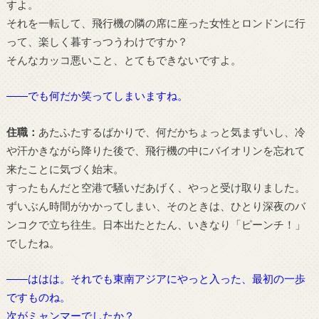
すよ。
それを一転して、飛行機の隣の席に座った女性とロンドンに行
って、楽しく暮すっつうわけですか？
そんなカッコ悪いこと、とてもできないですよ。
――でも何だか笑ってしまいますね。
住職：
あたふたするばかりで、何だかちょっと気まずいし、冷
や汗かきながら降りた後で、飛行機の中にバイオリンを忘れて
来たことに気づく始末。
すったもんだと空港で騒いだあげく、やっと受け取りました。
ずいぶん時間がかかってしまい、そのときは、ひとり深夜のバ
ンコクで立ち往生。日本出たとたん、いきなり「ピーンチ！」
でしたね。
――ははは。それでも東南アジアにやっと入った、最初の一歩
ですものね。
次がミャンマーでしたか？