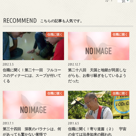
RECOMMEND
こちらの記事も人気です。
住職に聴く
住職に聴く
2012.5.5
2012.12.7
住職に聞く！第二十一回 フルコー
第二十八回 天国と地獄が同居しな
スのディナーには、スープが付いて
がらも、お祭り騒ぎをしているよう
くる
だった
住職に聴く
住職に聴く
2013.7.1
2011.6.5
第三十四回 深夜のバラナシは、何
住職に聞く！寄り道篇（２） 宇宙
があっても驚かない覚悟で
の全ては法身如来の顕われ