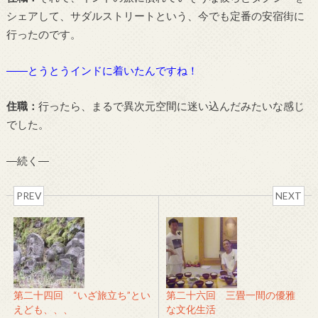
シェアして、サダルストリートという、今でも定番の安宿街に
行ったのです。
――とうとうインドに着いたんですね！
住職：
行ったら、まるで異次元空間に迷い込んだみたいな感じ
でした。
―続く―
PREV
NEXT
第二十四回 “いざ旅立ち”とい
第二十六回 三畳一間の優雅
えども、、、
な文化生活