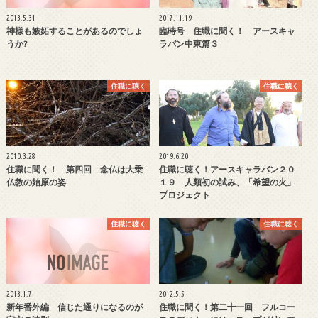
2013.5.31
2017.11.19
神様も嫉妬することがあるのでしょ
臨時号 住職に聞く！ アースキャ
うか?
ラバン中東篇３
住職に聴く
住職に聴く
2010.3.28
2019.6.20
住職に聞く！ 第四回 念仏は大乗
住職に聴く！アースキャラバン２０
仏教の始原の姿
１９ 人類初の試み、「希望の火」
プロジェクト
住職に聴く
住職に聴く
2013.1.7
2012.5.5
新年番外編 信じた通りになるのが
住職に聞く！第二十一回 フルコー