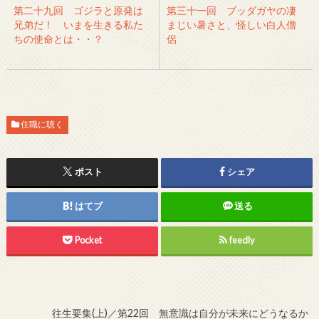
第二十九回 ゴジラと原発は
第三十一回 ブッダガヤの凄
兄弟だ！ いまを生きる私た
まじい暑さと、怪しい白人僧
ちの使命とは・・？
侶
住職に聴く
ポスト
シェア
はてブ
送る
Pocket
feedly
往生要集(上)／第22回 無意識は自分が未来にどうなるか