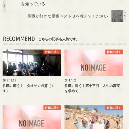
を知っている
住職が好きな僧侶ベスト３を教えてください
RECOMMEND
こちらの記事も人気です。
住職に聴く
住職に聴く
2016.12.16
2011.1.25
住職に聴く！ タオサンガ篇（１
住職に聞く！第十三回 人生の真実
１）
を求めて
住職に聴く
住職に聴く