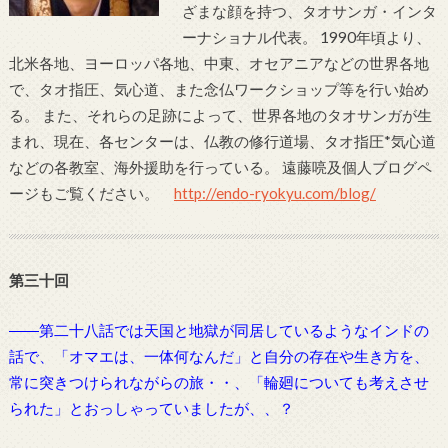
ざまな顔を持つ、タオサンガ・インタ
ーナショナル代表。 1990年頃より、
北米各地、ヨーロッパ各地、中東、オセアニアなどの世界各地
で、タオ指圧、気心道、また念仏ワークショップ等を行い始め
る。 また、それらの足跡によって、世界各地のタオサンガが生
まれ、現在、各センターは、仏教の修行道場、タオ指圧*気心道
などの各教室、海外援助を行っている。 遠藤喨及個人ブログペ
ージもご覧ください。
http://endo-ryokyu.com/blog/
第三十回
――第二十八話では天国と地獄が同居しているようなインドの
話で、「オマエは、一体何なんだ」と自分の存在や生き方を、
常に突きつけられながらの旅・・、「輪廻についても考えさせ
られた」とおっしゃっていましたが、、？