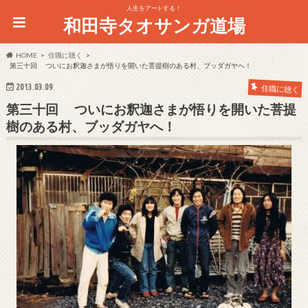
人生をアートする！
和田寺タオサンガ道場
HOME
住職に聴く
第三十回 ついにお釈迦さまが悟りを開いた菩提樹のある村、ブッダガヤへ！
2013.03.09
住職に聴く
第三十回 ついにお釈迦さまが悟りを開いた菩提
樹のある村、ブッダガヤへ！