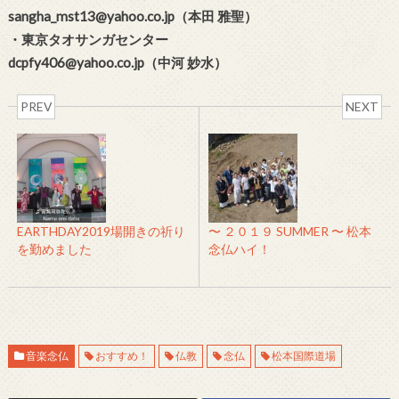
sangha_mst13@yahoo.co.jp（本田 雅聖）
・東京タオサンガセンター
dcpfy406@yahoo.co.jp（中河 妙水）
PREV
NEXT
EARTHDAY2019場開きの祈り
〜 ２０１９ SUMMER 〜 松本
を勤めました
念仏ハイ！
音楽念仏
おすすめ！
仏教
念仏
松本国際道場