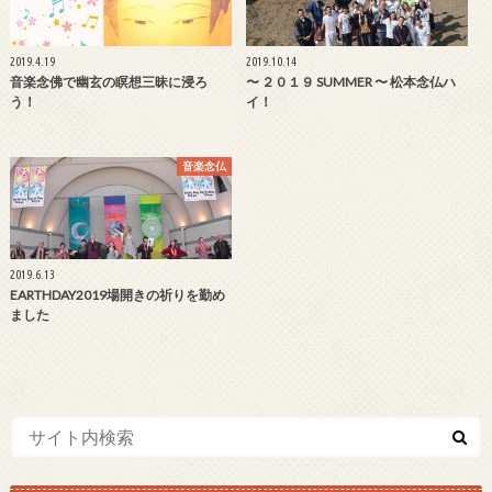
2019.4.19
2019.10.14
音楽念佛で幽玄の瞑想三昧に浸ろ
〜 ２０１９ SUMMER 〜 松本念仏ハ
う！
イ！
音楽念仏
2019.6.13
EARTHDAY2019場開きの祈りを勤め
ました