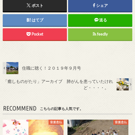
ポスト
シェア
はてブ
送る
Pocket
feedly
住職に聴く！２０１９年９月号
「癒しものがたり」アーカイブ 肺がんを患っていたけれ
ど・・・・。
RECOMMEND
こちらの記事も人気です。
音楽念仏
音楽念仏