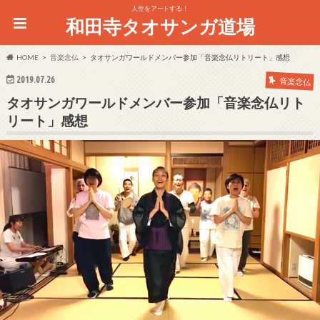
人生をアートする！
和田寺タオサンガ道場
HOME
音楽念仏
タオサンガワールドメンバー参加「音楽念仏リトリート」感想
2019.07.26
音楽念仏
タオサンガワールドメンバー参加「音楽念仏リト
リート」感想