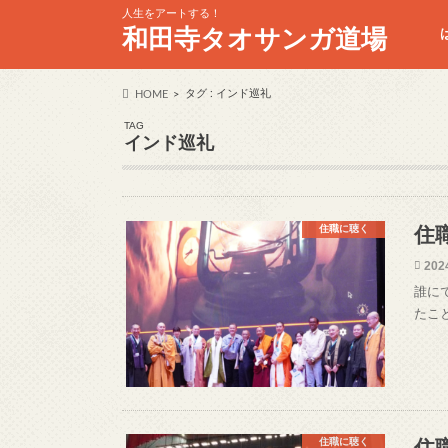
人生をアートする！
和田寺タオサンガ道場
タグ : インド巡礼
HOME
TAG
インド巡礼
住職に聴く
住
202
誰に
たこ
住職に聴く