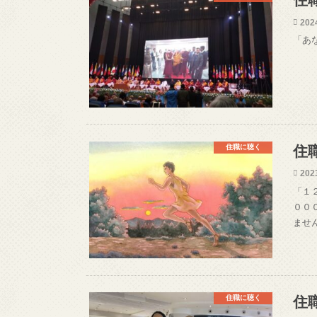
住
202
「あ
住職に聴く
住
202
「１
００
ませ
住職に聴く
住