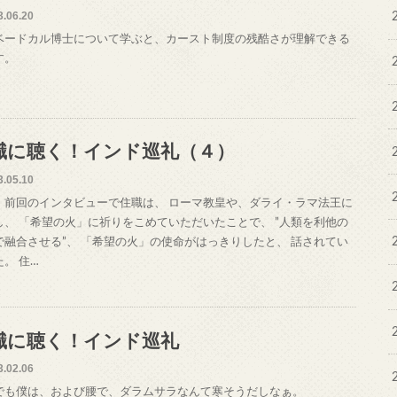
3.06.20
ベードカル博士について学ぶと、カースト制度の残酷さが理解できる
す。
職に聴く！インド巡礼（４）
3.05.10
 前回のインタビューで住職は、 ローマ教皇や、ダライ・ラマ法王に
し、 「希望の火」に祈りをこめていただいたことで、 ”人類を利他の
で融合させる”、 「希望の火」の使命がはっきりしたと、 話されてい
。 住…
職に聴く！インド巡礼
3.02.06
でも僕は、および腰で、ダラムサラなんて寒そうだしなぁ。