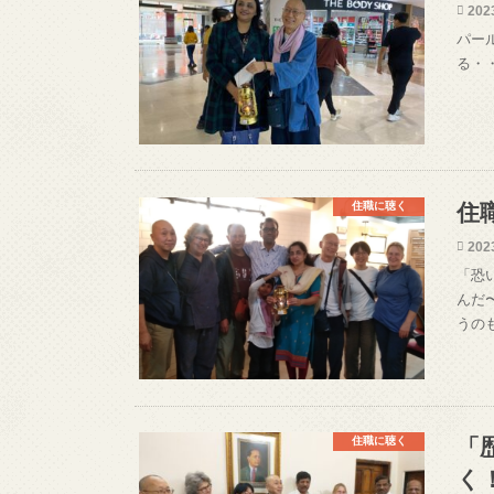
202
パー
る・
住職に聴く
住
202
「恐
んだ
うの
住職に聴く
「
く