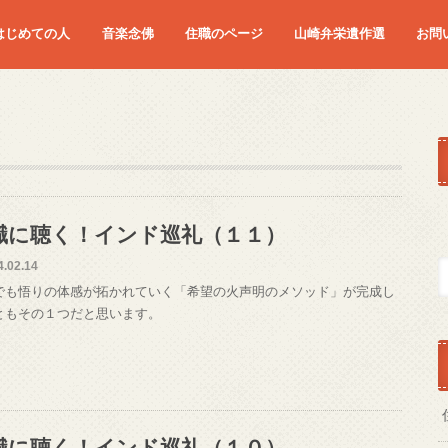
はじめての人
音楽念佛
住職のページ
山崎弁栄遺作選
お問
職に聴く！インド巡礼（１１）
4.02.14
でも悟りの体感が拓かれていく「希望の火声明のメソッド」が完成し
ともその１つだと思います。