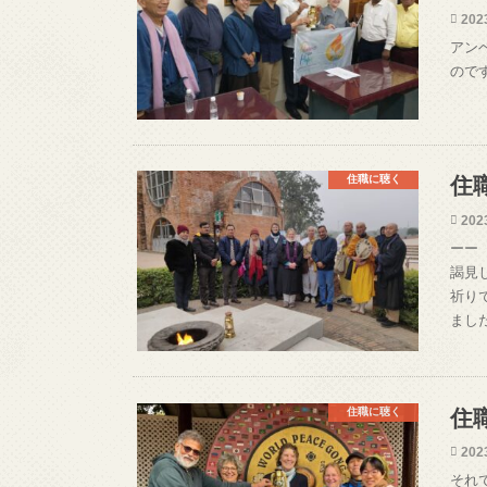
202
アン
ので
住職に聴く
住
202
ーー
謁見
祈り
ました
住職に聴く
住
202
それ