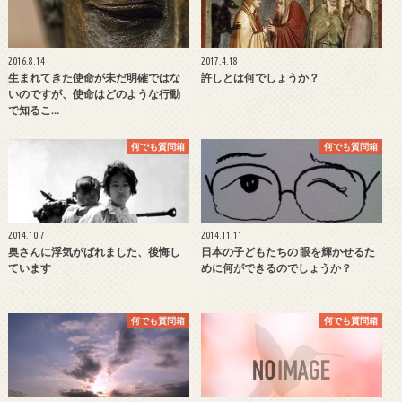
2016.8.14
2017.4.18
生まれてきた使命が未だ明確ではな
許しとは何でしょうか？
いのですが、使命はどのような行動
で知るこ…
何でも質問箱
何でも質問箱
2014.10.7
2014.11.11
奥さんに浮気がばれました、後悔し
日本の子どもたちの 眼を輝かせるた
ています
めに何ができるのでしょうか？
何でも質問箱
何でも質問箱