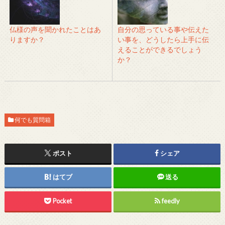
仏様の声を聞かれたことはあ
自分の思っている事や伝えた
りますか？
い事を、どうしたら上手に伝
えることができるでしょう
か？
何でも質問箱
ポスト
シェア
はてブ
送る
Pocket
feedly