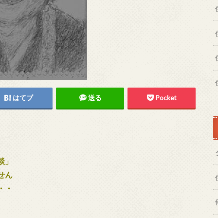
はてブ
送る
Pocket
談」
せん
・・