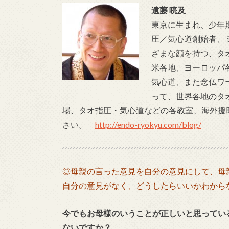
遠藤 喨及
東京に生まれ、少年
圧／気心道創始者、
ざまな顔を持つ、タオ
米各地、ヨーロッパ
気心道、また念仏ワ
って、世界各地のタ
場、タオ指圧・気心道などの各教室、海外援
さい。
http://endo-ryokyu.com/blog/
◎母親の言った意見を自分の意見にして、母
自分の意見がなく、どうしたらいいかわから
今でもお母様のいうことが正しいと思ってい
ないですか？