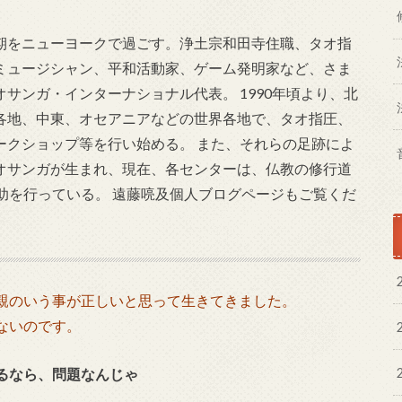
期をニューヨークで過ごす。浄土宗和田寺住職、タオ指
ミュージシャン、平和活動家、ゲーム発明家など、さま
サンガ・インターナショナル代表。 1990年頃より、北
各地、中東、オセアニアなどの世界各地で、タオ指圧、
ークショップ等を行い始める。 また、それらの足跡によ
オサンガが生まれ、現在、各センターは、仏教の修行道
助を行っている。 遠藤喨及個人ブログページもご覧くだ
親のいう事が正しいと思って生きてきました。
ないのです。
るなら、問題なんじゃ