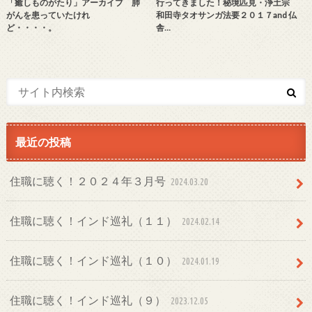
「癒しものがたり」アーカイブ 肺
行ってきました！秘境匹見・浄土宗
がんを患っていたけれ
和田寺タオサンガ法要２０１７and 仏
ど・・・・。
舎…
最近の投稿
住職に聴く！２０２４年３月号
2024.03.20
住職に聴く！インド巡礼（１１）
2024.02.14
住職に聴く！インド巡礼（１０）
2024.01.19
住職に聴く！インド巡礼（９）
2023.12.05