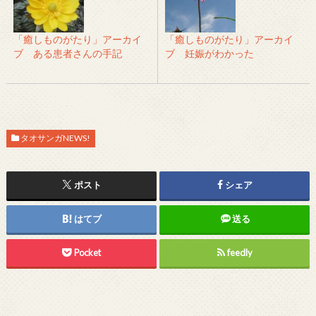
「癒しものがたり」アーカイ
「癒しものがたり」アーカイ
ブ ある患者さんの手記
ブ 妊娠がわかった
タオサンガNEWS!
ポスト
シェア
はてブ
送る
Pocket
feedly