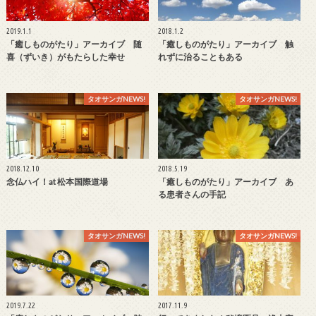
2019.1.1
2018.1.2
「癒しものがたり」アーカイブ 随
「癒しものがたり」アーカイブ 触
喜（ずいき）がもたらした幸せ
れずに治ることもある
タオサンガNEWS!
タオサンガNEWS!
2018.12.10
2018.5.19
念仏ハイ！at 松本国際道場
「癒しものがたり」アーカイブ あ
る患者さんの手記
タオサンガNEWS!
タオサンガNEWS!
2019.7.22
2017.11.9