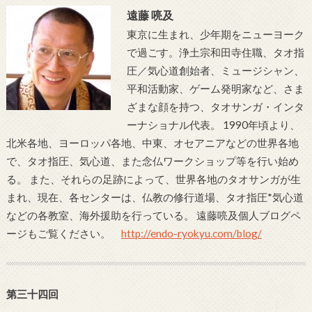
遠藤 喨及
東京に生まれ、少年期をニューヨーク
で過ごす。浄土宗和田寺住職、タオ指
圧／気心道創始者、ミュージシャン、
平和活動家、ゲーム発明家など、さま
ざまな顔を持つ、タオサンガ・インタ
ーナショナル代表。 1990年頃より、
北米各地、ヨーロッパ各地、中東、オセアニアなどの世界各地
で、タオ指圧、気心道、また念仏ワークショップ等を行い始め
る。 また、それらの足跡によって、世界各地のタオサンガが生
まれ、現在、各センターは、仏教の修行道場、タオ指圧*気心道
などの各教室、海外援助を行っている。 遠藤喨及個人ブログペ
ージもご覧ください。
http://endo-ryokyu.com/blog/
第三十四回