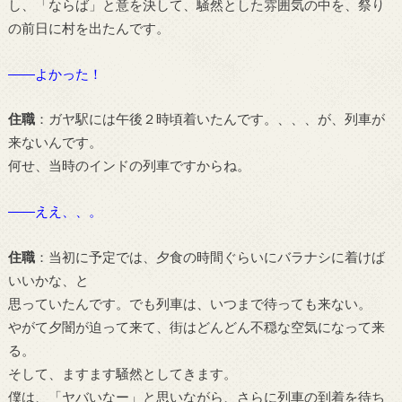
し、「ならば」と意を決して、騒然とした雰囲気の中を、祭り
の前日に村を出たんです。
――よかった！
住職
：ガヤ駅には午後２時頃着いたんです。、、、が、列車が
来ないんです。
何せ、当時のインドの列車ですからね。
――ええ、、。
住職
：当初に予定では、夕食の時間ぐらいにバラナシに着けば
いいかな、と
思っていたんです。でも列車は、いつまで待っても来ない。
やがて夕闇が迫って来て、街はどんどん不穏な空気になって来
る。
そして、ますます騒然としてきます。
僕は、「ヤバいなー」と思いながら、さらに列車の到着を待ち