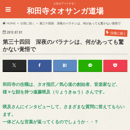
人生をアートする！
和田寺タオサンガ道場
HOME
住職に聴く
第三十四回 深夜のバラナシは、何があっても驚かない覚悟で
2013.07.01
住職に聴く
第三十四回 深夜のバラナシは、何があっても驚
かない覚悟で
和田寺の住職は、タオ指圧／気心道の創始者、音楽家など、
様々な顔を持つ遠藤喨及（りょうきゅう）さんです。
喨及さんにインタビューして、さまざまな質問に答えてもらい
ます。
一体どんな言葉が返ってくるのでしょうか・・？