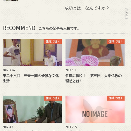
成功とは、なんですか？
RECOMMEND
こちらの記事も人気です。
住職に聴く
住職に聴く
2012.9.26
2010.1.1
第二十六回 三畳一間の優雅な文化
住職に聞く！ 第三回 大乗仏教の
生活
理想とは?
住職に聴く
住職に聴く
2012.4.3
2011.2.27