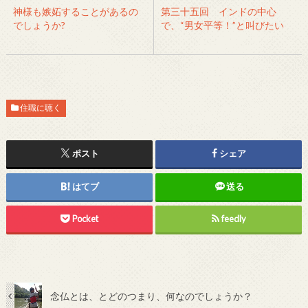
神様も嫉妬することがあるの
第三十五回 インドの中心
でしょうか?
で、“男女平等！”と叫びたい
住職に聴く
ポスト
シェア
はてブ
送る
Pocket
feedly
念仏とは、とどのつまり、何なのでしょうか？