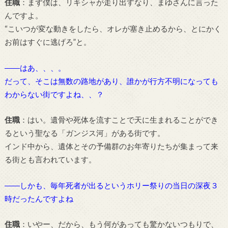
住職
：まず僕は、リキシャが走り出すなり、まゆさんに言った
んですよ。
“こいつが変な動きをしたら、オレが塞き止めるから、とにかく
お前はすぐに逃げろ”と。
――はあ、、、。
だって、そこは無数の路地があり、誰かが行方不明になっても
わからない街ですよね、、？
住職
：はい。遺骨や死体を流すことで天に生まれることができ
るという聖なる「ガンジス河」がある街です。
インド中から、遺体とその予備群のお年寄りたちが集まって来
る街とも言われています。
――しかも、毎年死者が出るというホリー祭りの当日の深夜３
時だったんですよね
住職
：いやー、だから、もう何があっても驚かないつもりで、