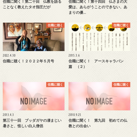
住職に聞く！第二十回 仏教を語る
住職に聞く！第十四回 仏さまの大
ことなく教えたタオ指圧だが
愛は、あらがうことのできない、あ
まりの優…
住職に聴く
住職に聴く
2022.4.30
2015.3.6
住職に聴く！２０２２年５月号
住職に聞く！ アースキャラバン
篇 （２）
住職に聴く
住職に聴く
2013.4.3
2010.9.25
第三十一回 ブッダガヤの凄まじい
住職に聞く！ 第九回 初めての仏
暑さと、怪しい白人僧侶
教との出会い