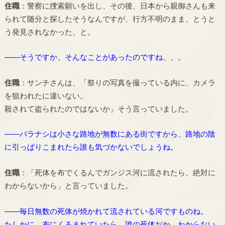
住職
：警察に捜索願いを出し、その後、日本から親御さんも来
られて随分と探したそうなんですが、行方不明のまま、とうと
う発見されなかった、と。
――そうですか、そんなことがあったのですね、、。
住職
：サンチさんは、「祭りの写真を撮っている内に、カメラ
を狙われたに違いない。
殺されて盗られたのではないか」そう言っていました。
――バラナシは小さな路地が無数にある街ですから、路地の陰
に引っぱりこまれたら誰も気づかないでしょうね。
住職
：「死体を布でくるんでガンジス河に流されたら、絶対に
わからないから」と言っていました。
――毎日無数の死体が焼かれて流されている河ですものね。
たしかに、布にくるまれていたら、誰の死体だか、わからない